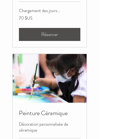
Chargement des jours...
70
70 $US
dollars
des
États-
Unis
Réserver
Peinture Céramique
Décoration personnalisée de
céramique